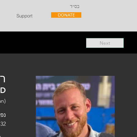
בס״ד
DONATE
Support
Next
"ל
"D
an)
פלו
 32