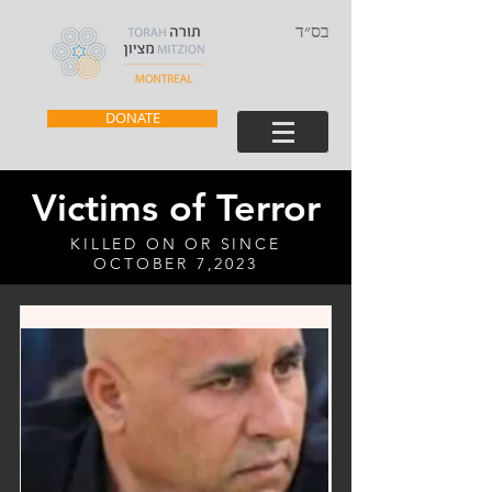
בס״ד
DONATE
Victims of Terror
KILLED ON OR SINCE
OCTOBER 7,2023